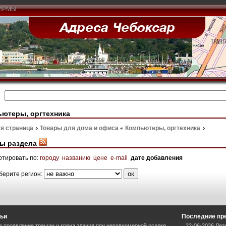
ИРМЫ
ютеры, оргтехника
я страница
Товары для дома и офиса
Компьютеры, оргтехника
ы раздела
ртировать по:
городу
названию
цене
e-mail
дате добавления
берите регион:
тьи
Последние пр
 проявление трещин и крена здания при неравномерной осадке
22-06-2026 Ле