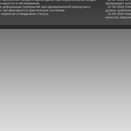
ксируется в обследовании
превращают куль
 деформации перекрытий при одновременной перегрузке и
22-06-2026 Об
ы: как фиксируется фактическое состояние
должно приблизи
 сервисом и ожиданием статуса
22-06-2026 Кап
качеству образо