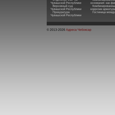
Чувашской Республике
основания: как фи
Верховный суд
Комбинированные
Чувашской Республики
коррозии арматур
Прокуратура
Гостиница между
Чувашской Республики
© 2013-
2026
Адреса Чебоксар