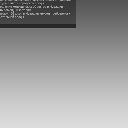
туру в часть городской среды
новление медицинских объектов в Чувашии
ть помощь к жителям
ремонт 38 школ в Чувашии меняет требования к
вательной среды