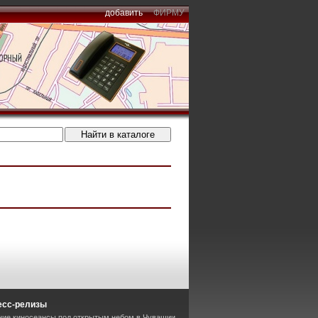
добавить
ФИРМУ
есс-релизы
тние киносеансы под открытым небом в Чувашии