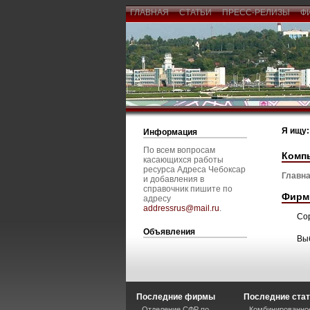
ГЛАВНАЯ
СТАТЬИ
ПРЕСС-РЕЛИЗЫ
Ф
Я ищу:
Информация
По всем вопросам
Компь
касающихся работы
ресурса Адреса Чебоксар
Главна
и добавления в
справочник пишите по
Фирм
адресу
addressrus@mail.ru
.
Со
Объявления
Вы
Последние фирмы
Последние ста
Отделение СФР по
Комбинированное