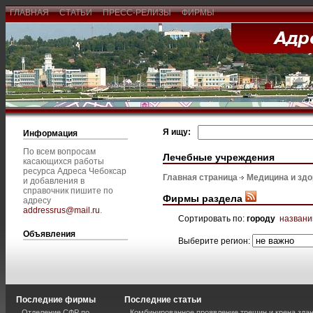
ГЛАВНАЯ
СТАТЬИ
ПРЕСС-РЕЛИЗЫ
ФИРМЫ
Я ищу:
Информация
По всем вопросам
Лечебные учреждения
касающихся работы
ресурса Адреса Чебоксар
Главная страница
Медицина и зд
и добавления в
справочник пишите по
Фирмы раздела
адресу
addressrus@mail.ru
.
Сортировать по:
городу
назван
Объявления
Выберите регион:
Последние фирмы
Последние статьи
Отделение СФР по
Комбинированное проявление трещин и крена зда