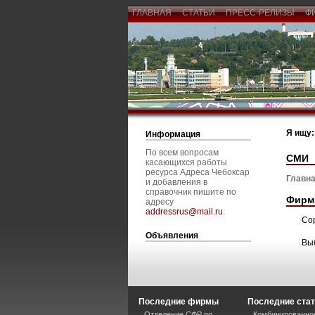
ГЛАВНАЯ
СТАТЬИ
ПРЕСС-РЕЛИЗЫ
Ф
Я ищу:
Информация
По всем вопросам
СМИ
касающихся работы
ресурса Адреса Чебоксар
Главна
и добавления в
справочник пишите по
Фирм
адресу
addressrus@mail.ru
.
Со
Объявления
Вы
Последние фирмы
Последние ста
Отделение СФР по
Комбинированное