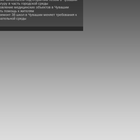
туру в часть городской среды
новление медицинских объектов в Чувашии
ть помощь к жителям
ремонт 38 школ в Чувашии меняет требования к
вательной среды