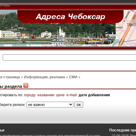
ИРМЫ
я страница
Информация, реклама
СМИ
ы раздела
ртировать по:
городу
названию
цене
e-mail
дате добавления
берите регион:
тьи
Последние пр
 проявление трещин и крена здания при неравномерной осадке
22-06-2026 Ле