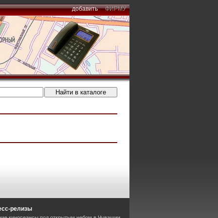
добавить
ФИРМУ
есс-релизы
тние киносеансы под открытым небом в Чувашии