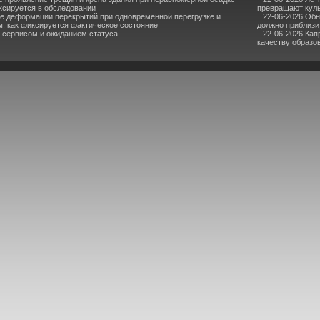
ксируется в обследовании
превращают куль
 деформации перекрытий при одновременной перегрузке и
22-06-2026 Об
ы: как фиксируется фактическое состояние
должно приблизи
 сервисом и ожиданием статуса
22-06-2026 Кап
качеству образо