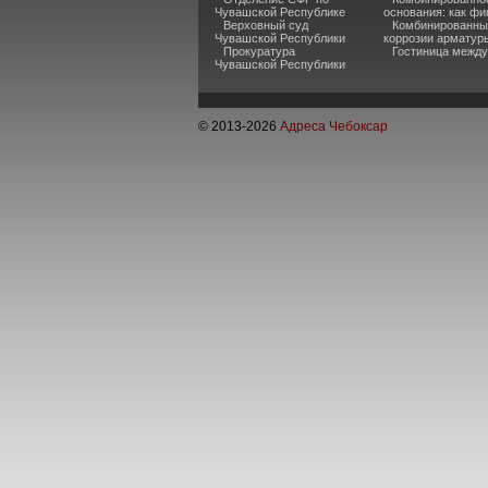
Чувашской Республике
основания: как фи
Верховный суд
Комбинированные
Чувашской Республики
коррозии арматур
Прокуратура
Гостиница между
Чувашской Республики
© 2013-
2026
Адреса Чебоксар